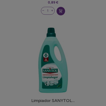
0,89 €
shopping_cart
Limpiador SANYTOL...