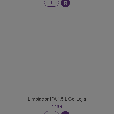
shopping_cart
Limpiador IFA 1.5 L Gel Lejia
1,49 €