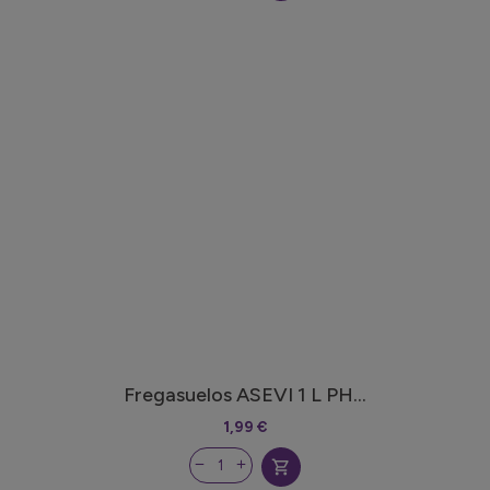
Fregasuelos ASEVI 1 L PH...
1,99 €
shopping_cart