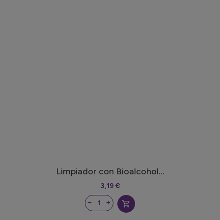
Limpiador con Bioalcohol...
3,19 €
shopping_cart