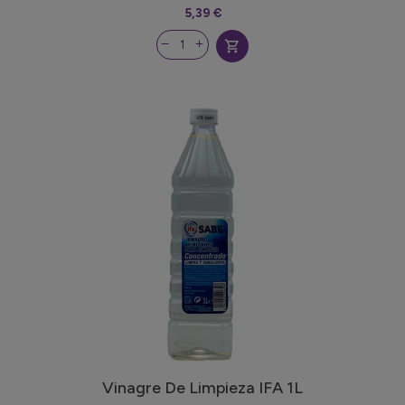
5,39 €
shopping_cart
Vinagre De Limpieza IFA 1L