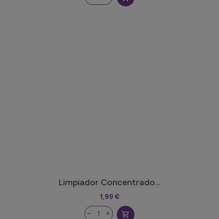
Limpiador Concentrado...
1,99 €
shopping_cart