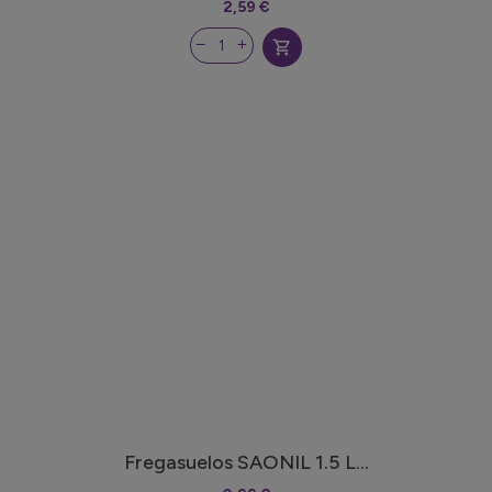
2,59 €
shopping_cart
Fregasuelos SAONIL 1.5 L...