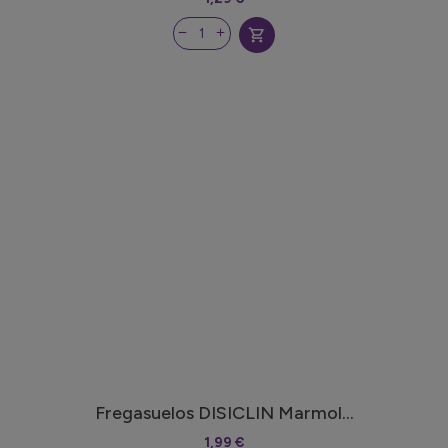
shopping_cart
Fregasuelos DISICLIN Marmol...
1,99 €