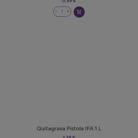
0,99 €
shopping_cart
Quitagrasa Pistola IFA 1 L
1,29 €