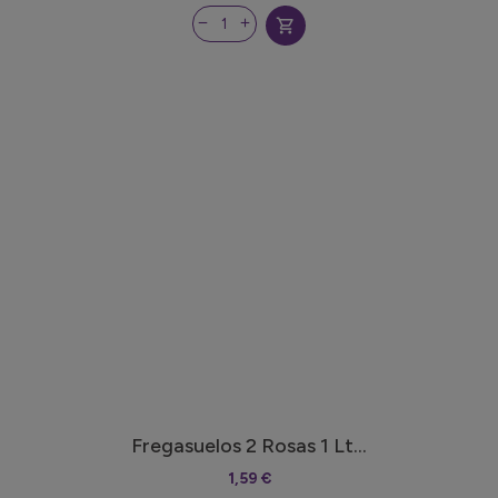
shopping_cart
Fregasuelos 2 Rosas 1 Lt...
1,59 €