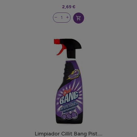
2,69 €
shopping_cart
Limpiador Cillit Bang Pist....