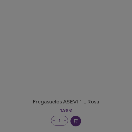
Fregasuelos ASEVI 1 L Rosa
1,99 €
shopping_cart