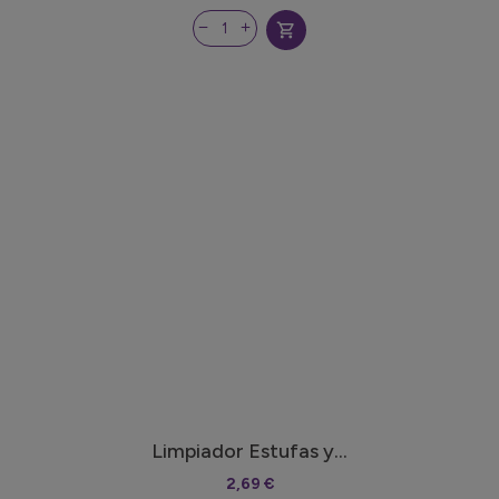
shopping_cart
Limpiador Estufas y...
2,69 €