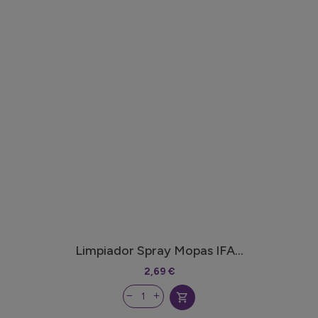
Limpiador Spray Mopas IFA...
2,69 €
shopping_cart