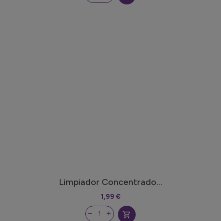
Limpiador Concentrado...
1,99 €
shopping_cart