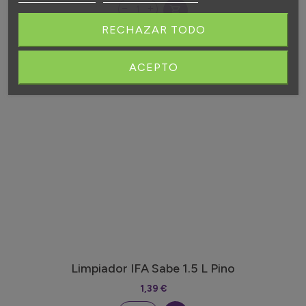
shopping_cart
RECHAZAR TODO
ACEPTO
Limpiador IFA Sabe 1.5 L Pino
1,39 €