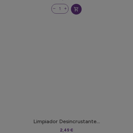
shopping_cart
Limpiador Desincrustante...
2,49 €