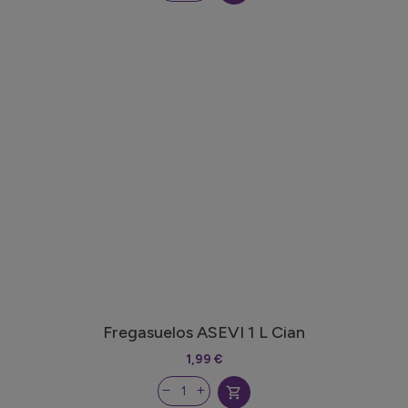
Fregasuelos ASEVI 1 L Cian
1,99 €
shopping_cart