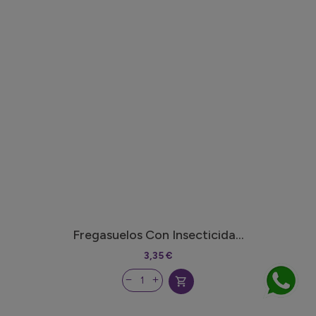
Fregasuelos Con Insecticida...
3,35 €
shopping_cart