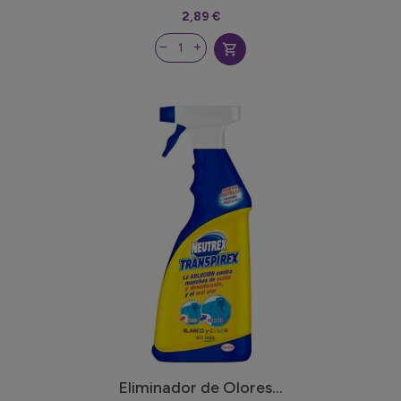
2,89 €
shopping_cart
Eliminador de Olores...