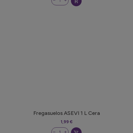
shopping_cart
Fregasuelos ASEVI 1 L Cera
1,99 €
shopping_cart