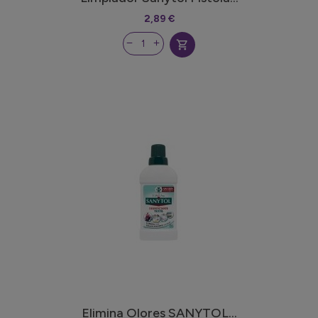
2,89 €
shopping_cart
Elimina Olores SANYTOL...