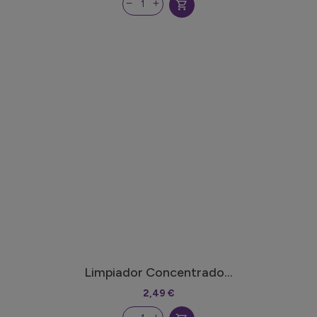
shopping_cart
Limpiador Concentrado...
2,49 €