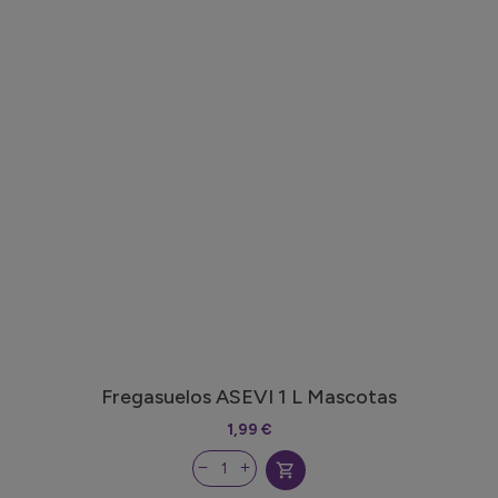
Fregasuelos ASEVI 1 L Mascotas
1,99 €
shopping_cart