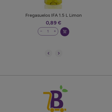
Fregasuelos IFA 1.5 L Limon
0,89 €
shopping_cart

