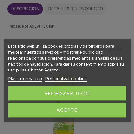
DESCRIPCIÓN
DETALLES DEL PRODUCTO
Fregasuelos ASEVI 1 L Cian
Este sitio web utiliza cookies propias y de terceros para
16 otros productos en la misma categoría:
mejorar nuestros servicios y mostrarle publicidad
relacionada con sus preferencias mediante el análisis de sus
hábitos de navegación. Para dar su consentimiento sobre su
uso pulse el botón Acepto.
Más información
Personalizar cookies
RECHAZAR TODO
ACEPTO