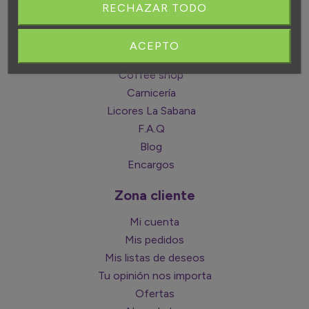
RECHAZAR TODO
Somos Borosa Market
Historia
ACEPTO
Tarjeta amigo
Coffee shop
Carnicería
Licores La Sabana
F.A.Q
Blog
Encargos
Zona cliente
Mi cuenta
Mis pedidos
Mis listas de deseos
Tu opinión nos importa
Ofertas