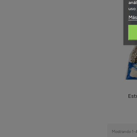
anál
uso 
Más
Est
Mostrando 1-4