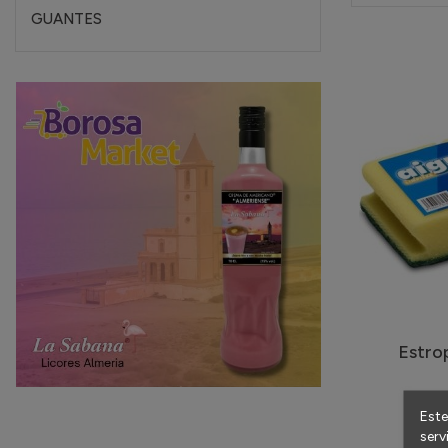
GUANTES
Estrop
Este
serv