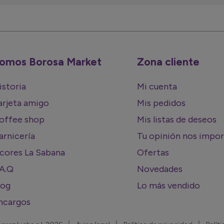
omos Borosa Market
Zona cliente
istoria
Mi cuenta
arjeta amigo
Mis pedidos
offee shop
Mis listas de deseos
arnicería
Tu opinión nos impo
icores La Sabana
Ofertas
.A.Q
Novedades
log
Lo más vendido
ncargos