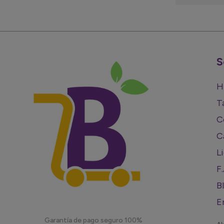
S
H
T
C
C
L
F
B
E
Garantía de pago seguro 100%