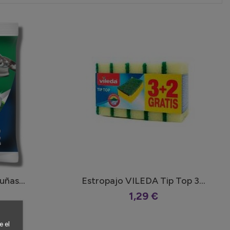
uñas...
Estropajo VILEDA Tip Top 3...
1,29 €
 el