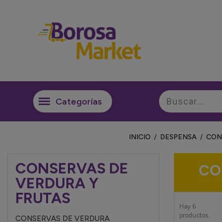
VINOS DULCES Y SEMI DULCES
MANTECADOS GRANEL SURTIDOS
ESTUCHES VINO Y MAGNUM
CEREZAS IMPORTACION/ OTRAS ZONAS
BOLSAS LISTAS MICROONDAS
BOLSAS LISTAS MICROONDAS
INICIO
DESPENSA
CON
CONSERVAS DE
CO
VERDURA Y
FRUTAS
Hay 6
productos.
CONSERVAS DE VERDURA