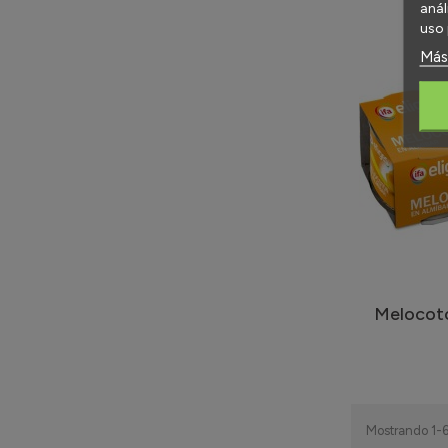
anál
uso 
Más
Melocot
Mostrando 1-6 