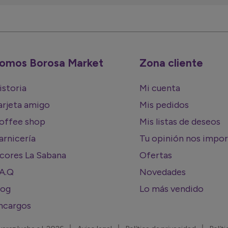
omos Borosa Market
Zona cliente
istoria
Mi cuenta
arjeta amigo
Mis pedidos
offee shop
Mis listas de deseos
arnicería
Tu opinión nos impo
icores La Sabana
Ofertas
.A.Q
Novedades
log
Lo más vendido
ncargos