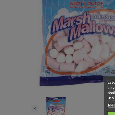
Este
serv
anál
uso 
Más
