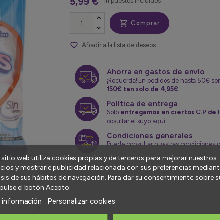
5,99 €
Impuestos incluidos

Comprar
favorite_border
Añadir a la lista de deseos
Ahorra en gastos de envío
¡Recuerda! En pedidos de hasta 50€ so
150€ tan solo de 4,95€
Política de entrega
Solo
entregamos en ciertos C.P de l
cosultar el suyo aquí.
Condiciones generales
Puede consultar nuestras condiciones 
 sitio web utiliza cookies propias y de terceros para mejorar nuestros
icios y mostrarle publicidad relacionada con sus preferencias mediante
isis de sus hábitos de navegación. Para dar su consentimiento sobre s
pulse el botón Acepto.
 información
Personalizar cookies
