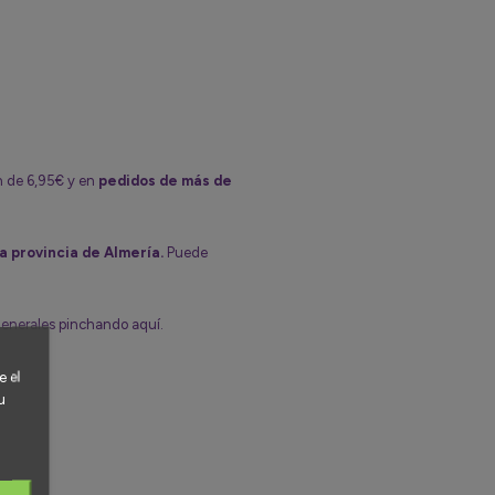
n de 6,95€ y en
pedidos de más de
a provincia de Almería.
Puede
generales pinchando aquí.
 el
u