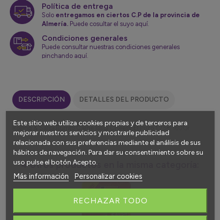
Política de entrega
Solo
entregamos en ciertos C.P de la provincia de
Almería.
Puede cosultar el suyo aquí.
Condiciones generales
Puede consultar nuestras condiciones generales
pinchando aquí.
DESCRIPCIÓN
DETALLES DEL PRODUCTO
Este sitio web utiliza cookies propias y de terceros para
Rolling & Salsa Burrito Carne BBQ Cheesy El Pozo 1.75€ 160Gr
mejorar nuestros servicios y mostrarle publicidad
relacionada con sus preferencias mediante el análisis de sus
hábitos de navegación. Para dar su consentimiento sobre su
uso pulse el botón Acepto.
4 otros productos en la misma categoría:
Más información
Personalizar cookies
RECHAZAR TODO