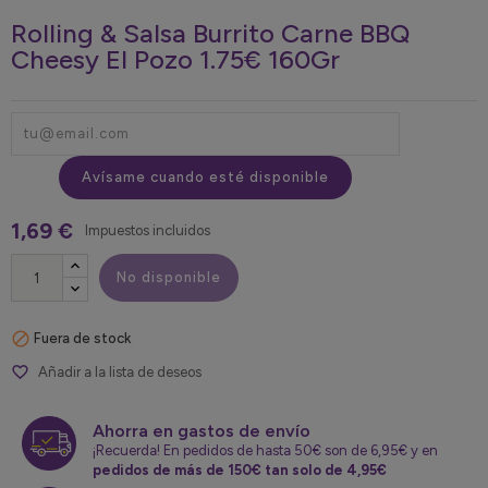
Rolling & Salsa Burrito Carne BBQ
Cheesy El Pozo 1.75€ 160Gr
Avísame cuando esté disponible
1,69 €
Impuestos incluidos
No disponible

Fuera de stock
favorite_border
Añadir a la lista de deseos
Ahorra en gastos de envío
¡Recuerda! En pedidos de hasta 50€ son de 6,95€ y en
pedidos de más de 150€ tan solo de 4,95€