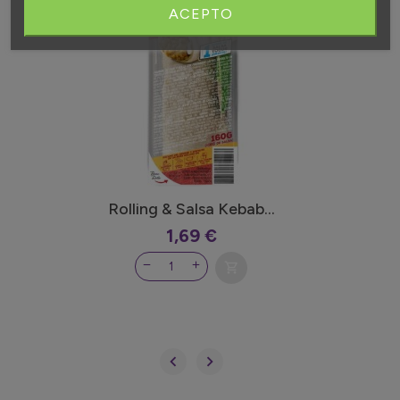
ACEPTO
Rolling & Salsa Kebab...
1,69 €
shopping_cart
No disponible

