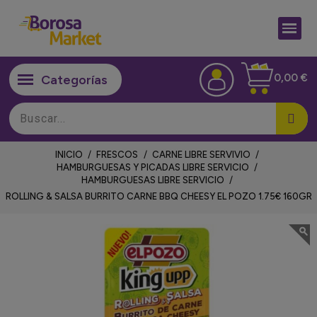
0,00 €
HIGIENE Y PERFUMES
CAMPAÑAS ESPECIALES
VINOS DULCES Y SEMI DULCES
MANTECADOS A GRANEL
MANTECADOS GRANEL SURTIDOS
ESTUCHES VINO Y MAGNUM
BANANA IMPORTACION
CEREZAS IMPORTACION/ OTRAS ZONAS
MEZCLAS PREPARADAS
ENSALSDAS PREPARADAS
ENSALSDAS PREPARADAS
BOLSAS LISTAS MICROONDAS
BOLSAS LISTAS MICROONDAS
CAMPAÑAS ESPECIALES
INICIO
FRESCOS
CARNE LIBRE SERVIVIO
HAMBURGUESAS Y PICADAS LIBRE SERVICIO
HAMBURGUESAS LIBRE SERVICIO
ROLLING & SALSA BURRITO CARNE BBQ CHEESY EL POZO 1.75€ 160GR