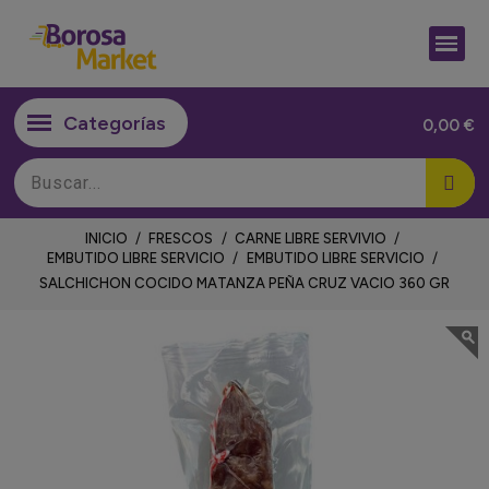
0,00 €
HIGIENE Y PERFUMES
CAMPAÑAS ESPECIALES
VINOS DULCES Y SEMI DULCES
MANTECADOS A GRANEL
MANTECADOS GRANEL SURTIDOS
ESTUCHES VINO Y MAGNUM
BANANA IMPORTACION
CEREZAS IMPORTACION/ OTRAS ZONAS
MEZCLAS PREPARADAS
ENSALSDAS PREPARADAS
ENSALSDAS PREPARADAS
BOLSAS LISTAS MICROONDAS
BOLSAS LISTAS MICROONDAS
CAMPAÑAS ESPECIALES
INICIO
FRESCOS
CARNE LIBRE SERVIVIO
EMBUTIDO LIBRE SERVICIO
EMBUTIDO LIBRE SERVICIO
SALCHICHON COCIDO MATANZA PEÑA CRUZ VACIO 360 GR