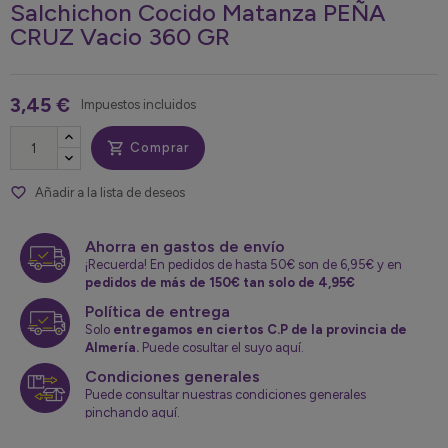
Salchichon Cocido Matanza PEÑA
CRUZ Vacio 360 GR
3,45 €
Impuestos incluidos

Comprar
favorite_border
Añadir a la lista de deseos
Ahorra en gastos de envío
¡Recuerda! En pedidos de hasta 50€ son de 6,95€ y en
pedidos de más de 150€ tan solo de 4,95€
Política de entrega
Solo
entregamos en ciertos C.P de la provincia de
Almería.
Puede cosultar el suyo aquí.
Condiciones generales
Puede consultar nuestras condiciones generales
pinchando aquí.