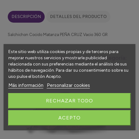
DESCRIPCIÓN
DETALLES DEL PRODUCTO
Salchichon Cocido Matanza PEÑA CRUZ Vacio 360 GR
Este sitio web utiliza cookies propias y de terceros para
16 otros productos en la misma categoría:
mejorar nuestros servicios y mostrarle publicidad
relacionada con sus preferencias mediante el análisis de sus
hábitos de navegación. Para dar su consentimiento sobre su
uso pulse el botón Acepto.
Más información
Personalizar cookies
RECHAZAR TODO
ACEPTO