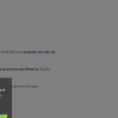
n de 6,95€ y en
pedidos de más de
a provincia de Almería.
Puede
generales pinchando aquí.
 el
u