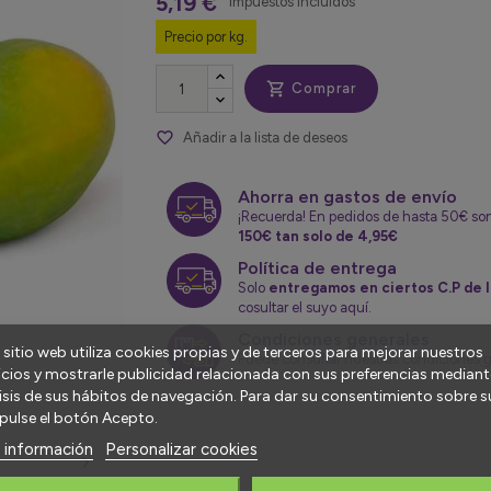
5,19 €
Impuestos incluidos
Precio por kg.

Comprar
favorite_border
Añadir a la lista de deseos
Ahorra en gastos de envío
¡Recuerda! En pedidos de hasta 50€ so
150€ tan solo de 4,95€
Política de entrega
Solo
entregamos en ciertos C.P de l
cosultar el suyo aquí.
Condiciones generales
 sitio web utiliza cookies propias y de terceros para mejorar nuestros
Puede consultar nuestras condiciones 
icios y mostrarle publicidad relacionada con sus preferencias mediante
isis de sus hábitos de navegación. Para dar su consentimiento sobre s
pulse el botón Acepto.
 información
Personalizar cookies
