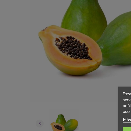
Este
serv
anál
uso 
Más
